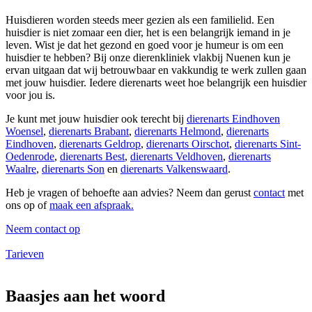
Huisdieren worden steeds meer gezien als een familielid. Een
huisdier is niet zomaar een dier, het is een belangrijk iemand in je
leven. Wist je dat het gezond en goed voor je humeur is om een
huisdier te hebben? Bij onze dierenkliniek vlakbij Nuenen kun je
ervan uitgaan dat wij betrouwbaar en vakkundig te werk zullen gaan
met jouw huisdier. Iedere dierenarts weet hoe belangrijk een huisdier
voor jou is.
Je kunt met jouw huisdier ook terecht bij
dierenarts Eindhoven
Woensel
,
dierenarts Brabant
,
dierenarts Helmond
,
dierenarts
Eindhoven
,
dierenarts Geldrop
,
dierenarts Oirschot
,
dierenarts Sint-
Oedenrode
,
dierenarts Best
,
dierenarts Veldhoven
,
dierenarts
Waalre
,
dierenarts Son
en
dierenarts Valkenswaard
.
Heb je vragen of behoefte aan advies? Neem dan gerust
contact
met
ons op of
maak een afspraak.
Neem contact op
Tarieven
Baasjes aan het woord