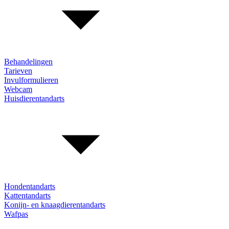
Behandelingen
Tarieven
Invulformulieren
Webcam
Huisdierentandarts
Hondentandarts
Kattentandarts
Konijn- en knaagdierentandarts
Wafpas