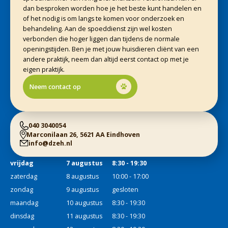
dan besproken worden hoe je het beste kunt handelen en
of het nodig is om langs te komen voor onderzoek en
behandeling. Aan de spoeddienst zijn wel kosten
verbonden die hoger liggen dan tijdens de normale
openingstijden. Ben je met jouw huisdieren cliënt van een
andere praktijk, neem dan altijd eerst contact op met je
eigen praktijk.
Neem contact op
040 3040054
Marconilaan 26, 5621 AA Eindhoven
info@dzeh.nl
vrijdag
7 augustus
8:30 - 19:30
zaterdag
8 augustus
10:00 - 17:00
zondag
9 augustus
gesloten
maandag
10 augustus
8:30 - 19:30
dinsdag
11 augustus
8:30 - 19:30