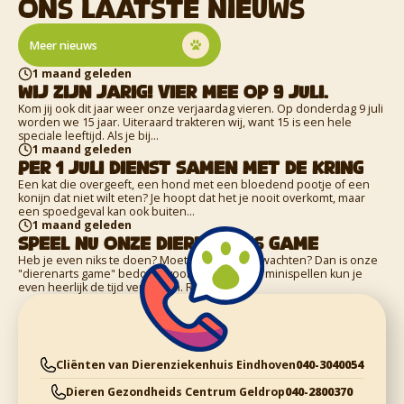
Ons Laatste Nieuws
Meer nieuws
1 maand geleden
Wij zijn jarig! Vier mee op 9 juli.
Kom jij ook dit jaar weer onze verjaardag vieren. Op donderdag 9 juli
worden we 15 jaar. Uiteraard trakteren wij, want 15 is een hele
speciale leeftijd. Als je bij...
1 maand geleden
Per 1 juli dienst samen met de Kring
Een kat die overgeeft, een hond met een bloedend pootje of een
konijn dat niet wilt eten? Je hoopt dat het je nooit overkomt, maar
een spoedgeval kan ook buiten...
1 maand geleden
Speel nu onze dierenarts game
Heb je even niks te doen? Moet je ergens op wachten? Dan is onze
"dierenarts game" bedoeld voor jou. Met acht minispellen kun je
even heerlijk de tijd verdrijven. Raad...
Cliënten van Dierenziekenhuis Eindhoven
040-3040054
Dieren Gezondheids Centrum Geldrop
040-2800370