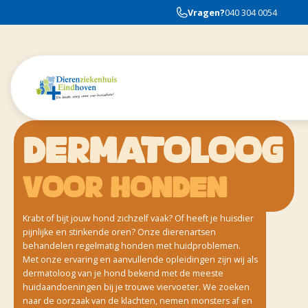
Vragen?
040 304 0054
DERMATOLOOG
voor honden
Krabt of bijt jouw hond zichzelf vaak? Of heeft je huisdier
pijnlijke en stinkende oren? Onze dierenartsen
behandelen regelmatig honden met huidproblemen.
Met onze ervaring en aanvullende opleidingen zijn wij als
dermatoloog van je hond bekend met de meeste
huidaandoeningen bij je trouwe viervoeter. We zoeken
naar de oorzaak van de klachten, nemen monsters af en