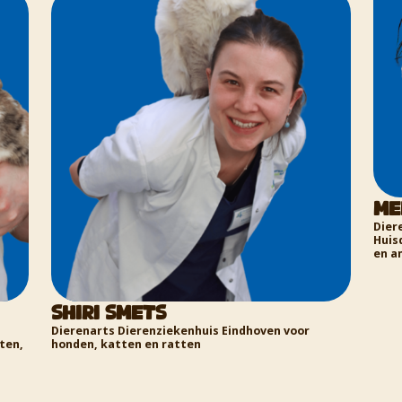
Meryl Foreman
Dierenarts Dierenziekenhuis Eindhoven en
Huisdierentandarts voor honden, katten, reptielen
en amfibieën
P
r
D
H
k