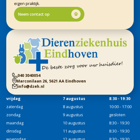
eigen praktijk.
Neem contact op
040 3040054
Marconilaan 26, 5621 AA Eindhoven
info@dzeh.nl
vrijdag
7 augustus
8:30 - 19:30
zaterdag
8 augustus
10:00 - 17:00
zondag
9 augustus
gesloten
maandag
10 augustus
8:30 - 19:30
dinsdag
11 augustus
8:30 - 19:30
woensdag
12 augustus
8:30 - 19:30