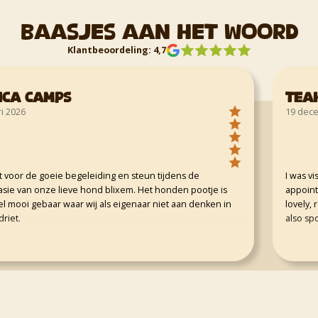
Baasjes aan het woord
Klantbeoordeling: 4,7
a Camps
Teah 
026
19 decembe
r de goeie begeleiding en steun tijdens de
I was visit
van onze lieve hond blixem. Het honden pootje is
appointment
oi gebaar waar wij als eigenaar niet aan denken in
lovely, real
.
also spoke g