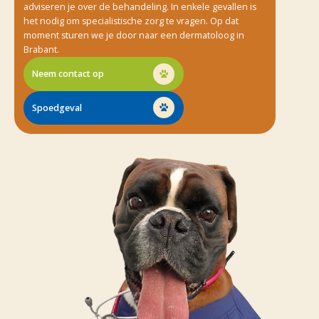
adviseren je over de behandeling. In enkele gevallen is
het nodig om specialistische zorg te vragen. Op dat
moment sturen we je door naar een dermatoloog in
Brabant.
Neem contact op
Spoedgeval