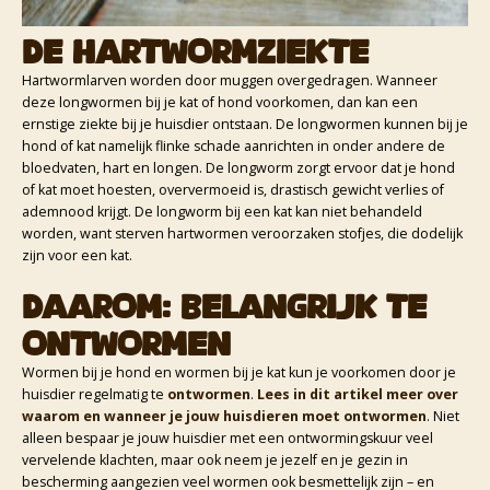
De hartwormziekte
Hartwormlarven worden door muggen overgedragen. Wanneer
deze longwormen bij je kat of hond voorkomen, dan kan een
ernstige ziekte bij je huisdier ontstaan. De longwormen kunnen bij je
hond of kat namelijk flinke schade aanrichten in onder andere de
bloedvaten, hart en longen. De longworm zorgt ervoor dat je hond
of kat moet hoesten, oververmoeid is, drastisch gewicht verlies of
ademnood krijgt. De longworm bij een kat kan niet behandeld
worden, want sterven hartwormen veroorzaken stofjes, die dodelijk
zijn voor een kat.
Daarom: belangrijk te
ontwormen
Wormen bij je hond en wormen bij je kat kun je voorkomen door je
huisdier regelmatig te
ontwormen
.
Lees in dit artikel meer over
waarom en wanneer je jouw huisdieren moet ontwormen
. Niet
alleen bespaar je jouw huisdier met een ontwormingskuur veel
vervelende klachten, maar ook neem je jezelf en je gezin in
bescherming aangezien veel wormen ook besmettelijk zijn – en