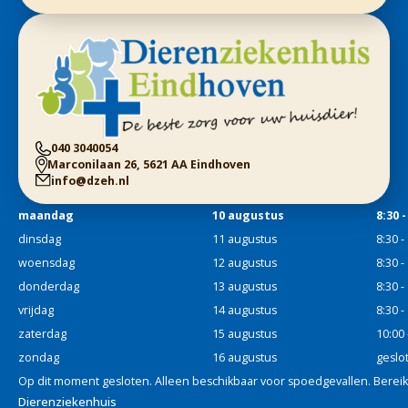
040 3040054
Marconilaan 26, 5621 AA Eindhoven
info@dzeh.nl
maandag
10 augustus
8:30 -
dinsdag
11 augustus
8:30 -
woensdag
12 augustus
8:30 -
donderdag
13 augustus
8:30 -
vrijdag
14 augustus
8:30 -
zaterdag
15 augustus
10:00 
zondag
16 augustus
geslo
Op dit moment gesloten. Alleen beschikbaar voor spoedgevallen. Bereik
Dierenziekenhuis