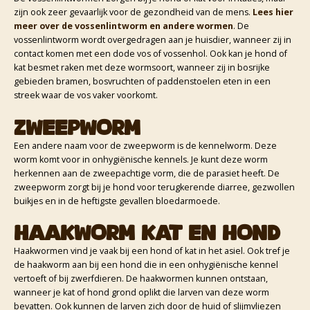
zijn ook zeer gevaarlijk voor de gezondheid van de mens.
Lees hier
meer over de vossenlintworm en andere wormen
. De
vossenlintworm wordt overgedragen aan je huisdier, wanneer zij in
contact komen met een dode vos of vossenhol. Ook kan je hond of
kat besmet raken met deze wormsoort, wanneer zij in bosrijke
gebieden bramen, bosvruchten of paddenstoelen eten in een
streek waar de vos vaker voorkomt.
Zweepworm
Een andere naam voor de zweepworm is de kennelworm. Deze
worm komt voor in onhygiënische kennels. Je kunt deze worm
herkennen aan de zweepachtige vorm, die de parasiet heeft. De
zweepworm zorgt bij je hond voor terugkerende diarree, gezwollen
buikjes en in de heftigste gevallen bloedarmoede.
Haakworm kat en hond
Haakwormen vind je vaak bij een hond of kat in het asiel. Ook tref je
de haakworm aan bij een hond die in een onhygiënische kennel
vertoeft of bij zwerfdieren. De haakwormen kunnen ontstaan,
wanneer je kat of hond grond oplikt die larven van deze worm
bevatten. Ook kunnen de larven zich door de huid of slijmvliezen