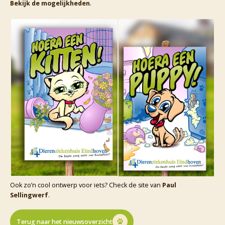
Bekijk de mogelijkheden
.
Ook zo’n cool ontwerp voor iets? Check de site van
Paul
Sellingwerf
.
Terug naar het nieuwsoverzicht