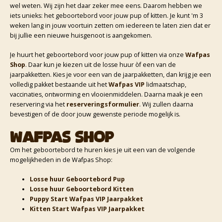
wel weten. Wij zijn het daar zeker mee eens. Daarom hebben we
iets unieks: het geboortebord voor jouw pup of kitten. Je kunt 'm 3
weken lang in jouw voortuin zetten om iedereen te laten zien dat er
bij jullie een nieuwe huisgenoot is aangekomen.
Je huurt het geboortebord voor jouw pup of kitten via onze
Wafpas
Shop
. Daar kun je kiezen uit de losse huur òf een van de
jaarpakketten. Kies je voor een van de jaarpakketten, dan krijg je een
volledig pakket bestaande uit het
Wafpas VIP
lidmaatschap,
vaccinaties, ontworming en vlooienmiddelen. Daarna maak je een
reservering via het
reserveringsformulier
. Wij zullen daarna
bevestigen of de door jouw gewenste periode mogelijk is.
Wafpas Shop
Om het geboortebord te huren kies je uit een van de volgende
mogelijkheden in de Wafpas Shop:
Losse huur Geboortebord Pup
Losse huur Geboortebord Kitten
Puppy Start Wafpas VIP Jaarpakket
Kitten Start Wafpas VIP Jaarpakket