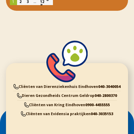
1
2
3
…
12
»
Cliënten van Dierenziekenhuis Eindhoven
040-3040054
Dieren Gezondheids Centrum Geldrop
040-2800370
Cliënten van Kring Eindhoven
0900-4455555
Cliënten van Evidensia praktijken
040-3035153