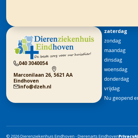
zaterdag
zondag
maandag
dinsdag
040 3040054
woensdag
Marconilaan 26, 5621 AA
donderdag
Eindhoven
info@dzeh.nl
vrijdag
Nu geopend en
© 2026 Dierenziekenhuis Eindhoven - Dierenarts Eindhoven
Privacy
A