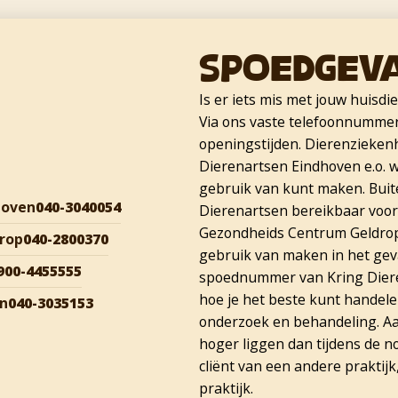
Spoedgev
Is er iets mis met jouw huisdi
Via ons vaste telefoonnummer 
openingstijden. Dierenzieken
Dierenartsen Eindhoven e.o. w
gebruik van kunt maken. Buite
hoven
040-3040054
Dierenartsen bereikbaar voor
Gezondheids Centrum Geldrop 
rop
040-2800370
gebruik van maken in het geva
900-4455555
spoednummer van Kring Diere
hoe je het beste kunt handele
en
040-3035153
onderzoek en behandeling. Aa
hoger liggen dan tijdens de n
cliënt van een andere praktijk
praktijk.