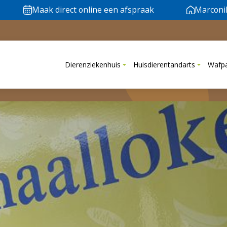
Maak direct online een afspraak
Marconi
Dierenziekenhuis
Huisdierentandarts
Wafp