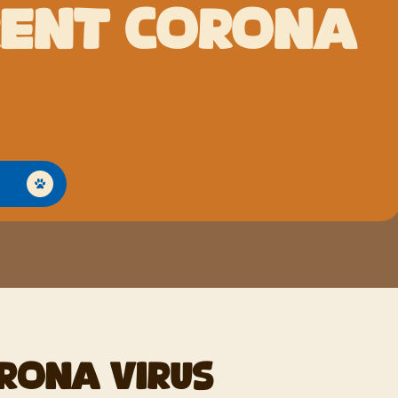
RENT CORONA
p
RONA VIRUS