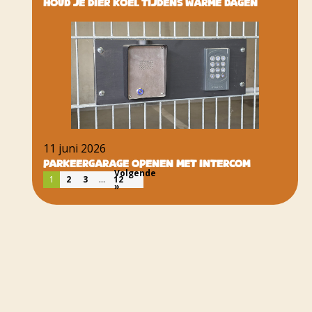
Houd je dier koel tijdens warme dagen
11 juni 2026
Parkeergarage openen met intercom
Volgende
1
2
3
…
12
»