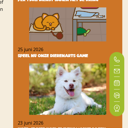
ef
en
25 juni 2026
Speel nu onze dierenarts game
23 juni 2026