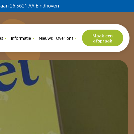
laan 26 5621 AA Eindhoven
Maak een
as
Informatie
Nieuws
Over ons
afspraak