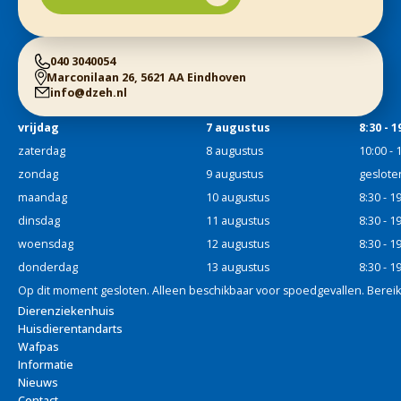
040 3040054
Marconilaan 26, 5621 AA Eindhoven
info@dzeh.nl
vrijdag
7 augustus
8:30 - 1
zaterdag
8 augustus
10:00 - 
zondag
9 augustus
geslote
maandag
10 augustus
8:30 - 1
dinsdag
11 augustus
8:30 - 1
woensdag
12 augustus
8:30 - 1
donderdag
13 augustus
8:30 - 1
Op dit moment gesloten. Alleen beschikbaar voor spoedgevallen. Bereik
Dierenziekenhuis
Huisdierentandarts
Wafpas
Informatie
Nieuws
Contact