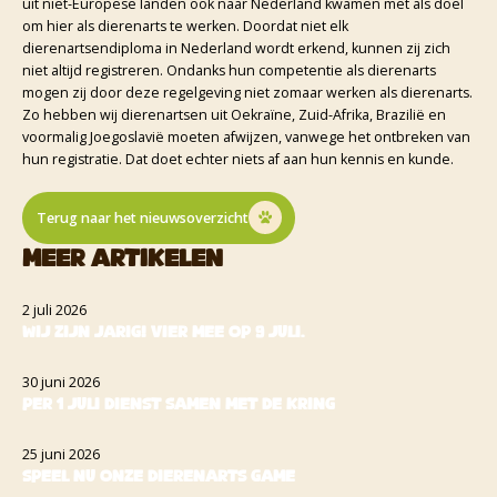
uit niet-Europese landen ook naar Nederland kwamen met als doel
om hier als dierenarts te werken. Doordat niet elk
dierenartsendiploma in Nederland wordt erkend, kunnen zij zich
niet altijd registreren. Ondanks hun competentie als dierenarts
mogen zij door deze regelgeving niet zomaar werken als dierenarts.
Zo hebben wij dierenartsen uit Oekraïne, Zuid-Afrika, Brazilië en
voormalig Joegoslavië moeten afwijzen, vanwege het ontbreken van
hun registratie. Dat doet echter niets af aan hun kennis en kunde.
Terug naar het nieuwsoverzicht
Meer artikelen
2 juli 2026
Wij zijn jarig! Vier mee op 9 juli.
30 juni 2026
Per 1 juli dienst samen met de Kring
25 juni 2026
Speel nu onze dierenarts game