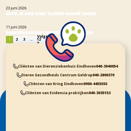
23 juni 2026
Houd je dier koel tijdens warme dagen
11 juni 2026
Parkeergarage openen met intercom
Volgende
1
2
3
…
12
»
Cliënten van Dierenziekenhuis Eindhoven
040-3040054
Dieren Gezondheids Centrum Geldrop
040-2800370
Cliënten van Kring Eindhoven
0900-4455555
Cliënten van Evidensia praktijken
040-3035153