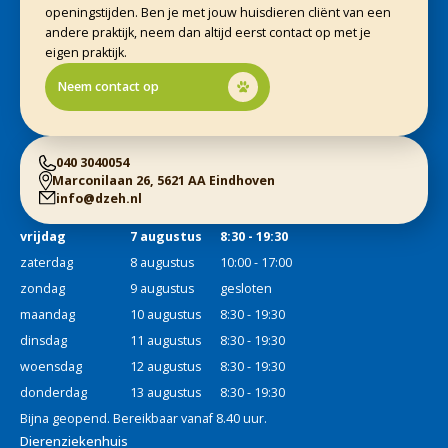
openingstijden. Ben je met jouw huisdieren cliënt van een
andere praktijk, neem dan altijd eerst contact op met je
eigen praktijk.
Neem contact op
040 3040054
Marconilaan 26, 5621 AA Eindhoven
info@dzeh.nl
vrijdag
7 augustus
8:30 - 19:30
zaterdag
8 augustus
10:00 - 17:00
zondag
9 augustus
gesloten
maandag
10 augustus
8:30 - 19:30
dinsdag
11 augustus
8:30 - 19:30
woensdag
12 augustus
8:30 - 19:30
donderdag
13 augustus
8:30 - 19:30
Bijna geopend. Bereikbaar vanaf 8.40 uur.
Dierenziekenhuis