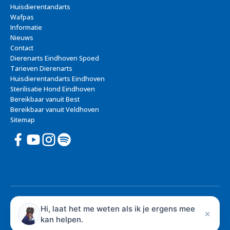
Huisdierentandarts
Wafpas
Informatie
Nieuws
Contact
Dierenarts Eindhoven Spoed
Tarieven Dierenarts
Huisdierentandarts Eindhoven
Sterilisatie Hond Eindhoven
Bereikbaar vanuit Best
Bereikbaar vanuit Veldhoven
Sitemap
© 2026 Dierenziekenhuis Eindhoven - Dierenarts Eindhoven
Hi, laat het me weten als ik je ergens mee
Privacy
kan helpen.
Algemene voorwaarden