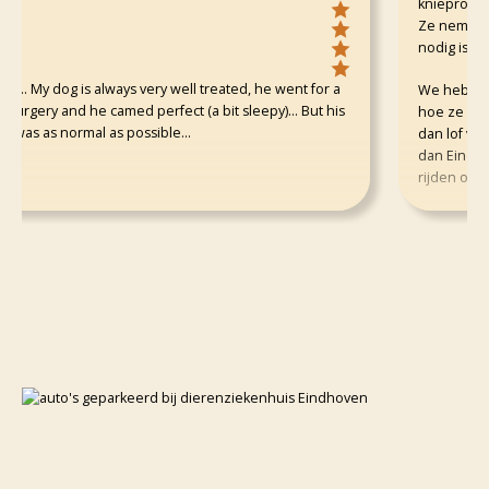
knieproblemen
Ze nemen de tij
nodig is zelfs 2
... My dog is always very well treated, he went for a
We hebben niet
rgery and he camed perfect (a bit sleepy)... But his
hoe ze met je
 as normal as possible...
dan lof voor ze
dan Eindhoven 
rijden om er t
Een aanrader!!
Inmiddels zijn
zeer tevreden!
bedrijf, tijd n
dieren blijven 
assistentes di
ja, nog steeds 