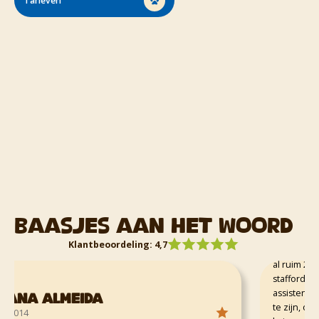
Tarieven
Miran A
22 mei 2014
Baasjes aan het woord
Dierenziekenhu
dierenziekenhu
Klantbeoordeling: 4,7
mogelijkheden 
al ruim 2 jaar 
stafford Milo. 
assistenten, hi
na Almeida
te zijn, ondanks
014