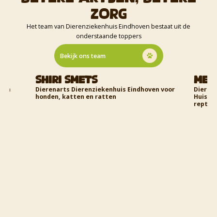
zorg
Het team van Dierenziekenhuis Eindhoven bestaat uit de
onderstaande toppers
Bekijk ons team
Meryl Foreman
Pa
en voor
Dierenarts Dierenziekenhuis Eindhoven en
Diere
Huisdierentandarts voor honden, katten,
Huisd
reptielen en amfibieën
konij