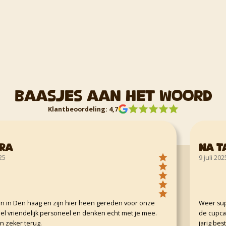
Baasjes aan het woord
Klantbeoordeling: 4,7
Na ta s
9 juli 2025
en haag en zijn hier heen gereden voor onze
Weer super go
endelijk personeel en denken echt met je mee.
de cupcakes 🧁
r terug.
jarig bestaan