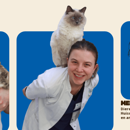
Meryl Foreman
Dierenarts Dierenziekenhuis Eindhoven en
Huisdierentandarts voor honden, katten, reptiel
en amfibieën