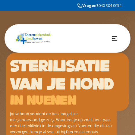
Vragen?
040 304 0054
STERILISATIE
VAN JE HOND
in Nuenen
Jouw hond verdient de best mogelijke
diergeneeskundige zorg. Wanneer je op zoek bent naar
een dierenkliniek in de omgeving van Nuenen die dit kan
verzorgen, kom je al snel uit bij Dierenziekenhuis