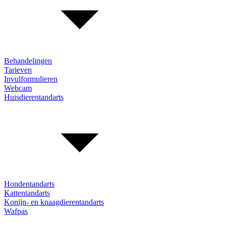
Behandelingen
Tarieven
Invulformulieren
Webcam
Huisdierentandarts
Hondentandarts
Kattentandarts
Konijn- en knaagdierentandarts
Wafpas