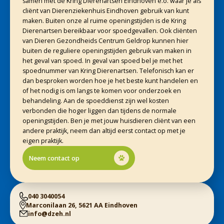
samen met de Kring Dierenartsen Eindhoven e.o. waar je als
cliënt van Dierenziekenhuis Eindhoven gebruik van kunt
maken. Buiten onze al ruime openingstijden is de Kring
Dierenartsen bereikbaar voor spoedgevallen. Ook cliënten
van Dieren Gezondheids Centrum Geldrop kunnen hier
buiten de reguliere openingstijden gebruik van maken in
het geval van spoed. In geval van spoed bel je met het
spoednummer van Kring Dierenartsen. Telefonisch kan er
dan besproken worden hoe je het beste kunt handelen en
of het nodig is om langs te komen voor onderzoek en
behandeling. Aan de spoeddienst zijn wel kosten
verbonden die hoger liggen dan tijdens de normale
openingstijden. Ben je met jouw huisdieren cliënt van een
andere praktijk, neem dan altijd eerst contact op met je
eigen praktijk.
Neem contact op
040 3040054
Marconilaan 26, 5621 AA Eindhoven
info@dzeh.nl