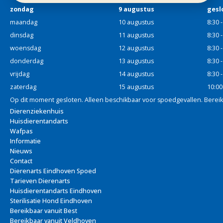
zondag
9 augustus
gesl
maandag
10 augustus
8:30 
dinsdag
11 augustus
8:30 
woensdag
12 augustus
8:30 
donderdag
13 augustus
8:30 
vrijdag
14 augustus
8:30 
zaterdag
15 augustus
10:00
Op dit moment gesloten. Alleen beschikbaar voor spoedgevallen. Berei
Dierenziekenhuis
Huisdierentandarts
Wafpas
Informatie
Nieuws
Contact
Dierenarts Eindhoven Spoed
Tarieven Dierenarts
Huisdierentandarts Eindhoven
Sterilisatie Hond Eindhoven
Bereikbaar vanuit Best
Bereikbaar vanuit Veldhoven