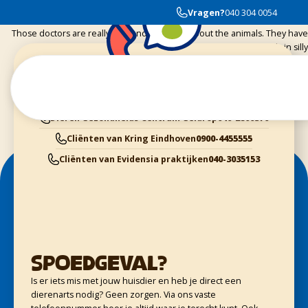
The best in town!
Vragen?
040 304 0054
Those doctors are really nice and they care about the animals. They have
always the time to help you, so explain you things or to reply in silly
questions. I ve never saw them to watch their clocks about the time, they
are there for each animal!
Cliënten van Dierenziekenhuis Eindhoven
040-3040054
Dieren Gezondheids Centrum Geldrop
040-2800370
Cliënten van Kring Eindhoven
0900-4455555
Cliënten van Evidensia praktijken
040-3035153
Spoedgeval?
Is er iets mis met jouw huisdier en heb je direct een
dierenarts nodig? Geen zorgen. Via ons vaste