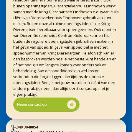
telefoonnummer hoor je altijd waar je terecht kunt. Ook
buiten openingstijden. Dierenziekenhuis Eindhoven werkt
samen met de Kring Dierenartsen Eindhoven e.o. waar je als
cliënt van Dierenziekenhuis Eindhoven gebruik van kunt
maken. Buiten onze al ruime openingstijden is de Kring
Dierenartsen bereikbaar voor spoedgevallen. Ook cliënten
van Dieren Gezondheids Centrum Geldrop kunnen hier
buiten de reguliere openingstijden gebruik van maken in
het geval van spoed. In geval van spoed bel je met het
spoednummer van Kring Dierenartsen. Telefonisch kan er
dan besproken worden hoe je het beste kunt handelen en
of het nodig is om langs te komen voor onderzoek en
behandeling. Aan de spoeddienst zijn wel kosten
verbonden die hoger liggen dan tijdens de normale
openingstijden. Ben je met jouw huisdieren cliënt van een
andere praktijk, neem dan altijd eerst contact op met je
eigen praktijk.
Neem contact op
040 3040054