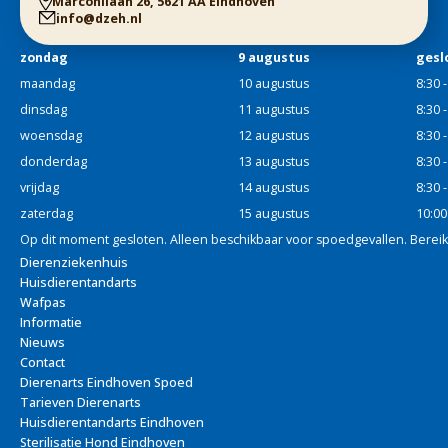
Marconilaan 26, 5621 AA Eindhoven
info@dzeh.nl
zondag
9 augustus
gesl
maandag
10 augustus
8:30 
dinsdag
11 augustus
8:30 
woensdag
12 augustus
8:30 
donderdag
13 augustus
8:30 
vrijdag
14 augustus
8:30 
zaterdag
15 augustus
10:00
Op dit moment gesloten. Alleen beschikbaar voor spoedgevallen. Berei
Dierenziekenhuis
Huisdierentandarts
Wafpas
Informatie
Nieuws
Contact
Dierenarts Eindhoven Spoed
Tarieven Dierenarts
Huisdierentandarts Eindhoven
Sterilisatie Hond Eindhoven