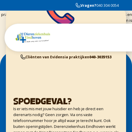
Echt een hele fijne praktijk ik kom er erg graag met maggy de poes,en
Vragen?
040 304 0054
maggy ja die voelt zich echt!!! op haar gemak ga zo verder met jullie
praktijk!!! en nog leuker om te weten is dat ze weer helemaal de oude is en
weer goed aan het eten is
Cliënten van Dierenziekenhuis Eindhoven
040-3040054
Dieren Gezondheids Centrum Geldrop
040-2800370
Cliënten van Kring Eindhoven
0900-4455555
Cliënten van Evidensia praktijken
040-3035153
Spoedgeval?
Is er iets mis met jouw huisdier en heb je direct een
dierenarts nodig? Geen zorgen. Via ons vaste
telefoonnummer hoor je altijd waar je terecht kunt. Ook
buiten openingstijden. Dierenziekenhuis Eindhoven werkt