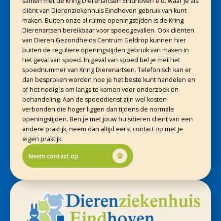
samen met de Kring Dierenartsen Eindhoven e.o. waar je als
cliënt van Dierenziekenhuis Eindhoven gebruik van kunt
maken. Buiten onze al ruime openingstijden is de Kring
Dierenartsen bereikbaar voor spoedgevallen. Ook cliënten
van Dieren Gezondheids Centrum Geldrop kunnen hier
buiten de reguliere openingstijden gebruik van maken in
het geval van spoed. In geval van spoed bel je met het
spoednummer van Kring Dierenartsen. Telefonisch kan er
dan besproken worden hoe je het beste kunt handelen en
of het nodig is om langs te komen voor onderzoek en
behandeling. Aan de spoeddienst zijn wel kosten
verbonden die hoger liggen dan tijdens de normale
openingstijden. Ben je met jouw huisdieren cliënt van een
andere praktijk, neem dan altijd eerst contact op met je
eigen praktijk.
Neem contact op