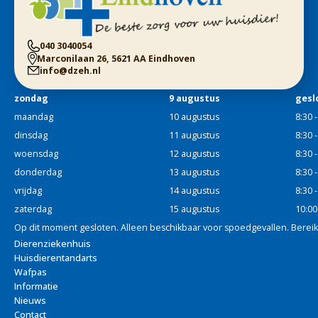
040 3040054
Marconilaan 26, 5621 AA Eindhoven
info@dzeh.nl
zondag
9 augustus
gesl
maandag
10 augustus
8:30 
dinsdag
11 augustus
8:30 
woensdag
12 augustus
8:30 
donderdag
13 augustus
8:30 
vrijdag
14 augustus
8:30 
zaterdag
15 augustus
10:00
Op dit moment gesloten. Alleen beschikbaar voor spoedgevallen. Berei
Dierenziekenhuis
Huisdierentandarts
Wafpas
Informatie
Nieuws
Contact