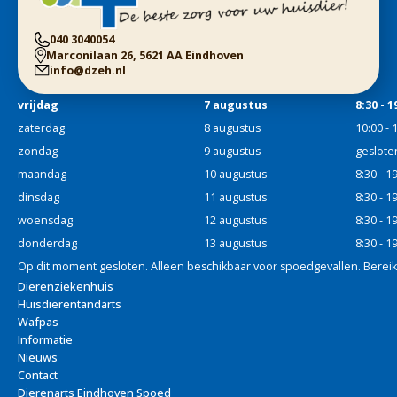
040 3040054
Marconilaan 26, 5621 AA Eindhoven
info@dzeh.nl
vrijdag
7 augustus
8:30 - 1
zaterdag
8 augustus
10:00 - 
zondag
9 augustus
geslote
maandag
10 augustus
8:30 - 1
dinsdag
11 augustus
8:30 - 1
woensdag
12 augustus
8:30 - 1
donderdag
13 augustus
8:30 - 1
Op dit moment gesloten. Alleen beschikbaar voor spoedgevallen. Bereik
Dierenziekenhuis
Huisdierentandarts
Wafpas
Informatie
Nieuws
Contact
Dierenarts Eindhoven Spoed