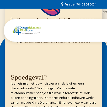
Wij zijn zeer tevreden. Ze hebben onze Mayra heel goed behandeld en ze
Vragen?
040 304 0054
waren erg professioneel en vriendelijk. Ik adviseer iedereen zeker met hun
geliefde huisdier hier in te komen!
Cliënten van Dierenziekenhuis Eindhoven
040-3040054
Dieren Gezondheids Centrum Geldrop
040-2800370
Cliënten van Kring Eindhoven
0900-4455555
Cliënten van Evidensia praktijken
040-3035153
Spoedgeval?
Is er iets mis met jouw huisdier en heb je direct een
dierenarts nodig? Geen zorgen. Via ons vaste
telefoonnummer hoor je altijd waar je terecht kunt. Ook
buiten openingstijden. Dierenziekenhuis Eindhoven werkt
samen met de Kring Dierenartsen Eindhoven e.o. waar je als