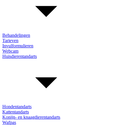
Behandelingen
Tarieven
Invulformulieren
Webcam
Huisdierentandarts
Hondentandarts
Kattentandarts
Konijn- en knaagdierentandarts
Wafpas