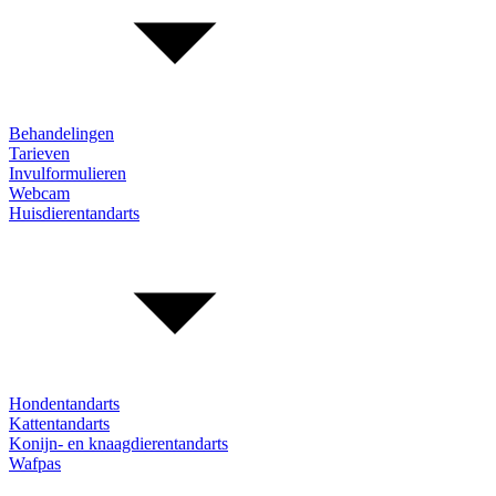
Behandelingen
Tarieven
Invulformulieren
Webcam
Huisdierentandarts
Hondentandarts
Kattentandarts
Konijn- en knaagdierentandarts
Wafpas