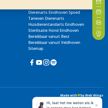
Dierenarts Eindhoven Spoed
Tarieven Dierenarts
Huisdierentandarts Eindhoven
Sterilisatie Hond Eindhoven
Bereikbaar vanuit Best
Bereikbaar vanuit Veldhoven
Sitemap
Made with
by Web Wings
Hi, laat het me weten als ik
je ergens mee kan helpen.