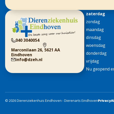
zaterdag
zondag
maandag
dinsdag
040 3040054
woensdag
Marconilaan 26, 5621 AA
donderdag
Eindhoven
info@dzeh.nl
vrijdag
Nu geopend en
© 2026 Dierenziekenhuis Eindhoven - Dierenarts Eindhoven
Privacy
A