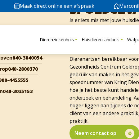
Elke keer hadden we een 
Spoedgev
Maak direct online een afspraak
Marconi
Is er iets mis met jouw huisdi
Via ons vaste telefoonnummer 
openingstijden. Dierenzieken
Dierenziekenhuis
Huisdierentandarts
Wafp
Dierenartsen Eindhoven e.o. w
gebruik van kunt maken. Buite
hoven
040-3040054
Dierenartsen bereikbaar voor
Gezondheids Centrum Geldrop 
rop
040-2800370
gebruik van maken in het geva
900-4455555
spoednummer van Kring Diere
hoe je het beste kunt handele
en
040-3035153
onderzoek en behandeling. Aa
hoger liggen dan tijdens de n
cliënt van een andere praktijk
praktijk.
Neem contact op