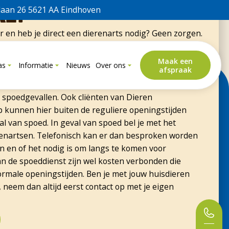
goede ervaring, het personeel is profesioneel en vrindelijk.
al?
laan 26 5621 AA Eindhoven
er en heb je direct een dierenarts nodig? Geen zorgen.
hoor je altijd waar je terecht kunt. Ook buiten
huis Eindhoven werkt samen met de Kring
Maak een
as
Informatie
Nieuws
Over ons
afspraak
aar je als cliënt van Dierenziekenhuis Eindhoven
n onze al ruime openingstijden is de Kring
 spoedgevallen. Ook cliënten van Dieren
kunnen hier buiten de reguliere openingstijden
l van spoed. In geval van spoed bel je met het
nartsen. Telefonisch kan er dan besproken worden
n en of het nodig is om langs te komen voor
n de spoeddienst zijn wel kosten verbonden die
ormale openingstijden. Ben je met jouw huisdieren
, neem dan altijd eerst contact op met je eigen