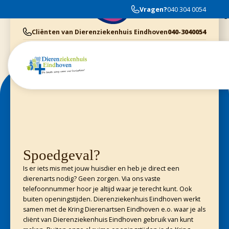
Goede uitleg van doctor Bernard. Het is niet de goedkoopste plek voor je
Vragen?
040 304 0054
dier, maar wel de meest uitgebreide plek qua behandeling.
Cliënten van Dierenziekenhuis Eindhoven
040-3040054
Dieren Gezondheids Centrum Geldrop
040-2800370
Cliënten van Kring Eindhoven
0900-4455555
Cliënten van Evidensia praktijken
040-3035153
Spoedgeval?
Is er iets mis met jouw huisdier en heb je direct een
dierenarts nodig? Geen zorgen. Via ons vaste
telefoonnummer hoor je altijd waar je terecht kunt. Ook
buiten openingstijden. Dierenziekenhuis Eindhoven werkt
samen met de Kring Dierenartsen Eindhoven e.o. waar je als
cliënt van Dierenziekenhuis Eindhoven gebruik van kunt