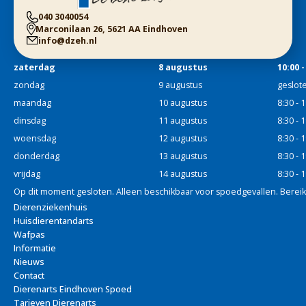
040 3040054
Marconilaan 26, 5621 AA Eindhoven
info@dzeh.nl
zaterdag
8 augustus
10:00 -
zondag
9 augustus
geslot
maandag
10 augustus
8:30 - 
dinsdag
11 augustus
8:30 - 
woensdag
12 augustus
8:30 - 
donderdag
13 augustus
8:30 - 
vrijdag
14 augustus
8:30 - 
Op dit moment gesloten. Alleen beschikbaar voor spoedgevallen. Bereik
Dierenziekenhuis
Huisdierentandarts
Wafpas
Informatie
Nieuws
Contact
Dierenarts Eindhoven Spoed
Tarieven Dierenarts