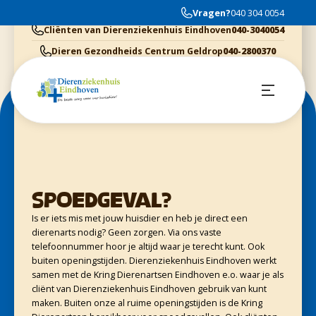
Veldig god service og hyggelig personale
Vragen?
040 304 0054
Cliënten van Dierenziekenhuis Eindhoven
040-3040054
Dieren Gezondheids Centrum Geldrop
040-2800370
Cliënten van Kring Eindhoven
0900-4455555
Cliënten van Evidensia praktijken
040-3035153
Spoedgeval?
Is er iets mis met jouw huisdier en heb je direct een
dierenarts nodig? Geen zorgen. Via ons vaste
telefoonnummer hoor je altijd waar je terecht kunt. Ook
buiten openingstijden. Dierenziekenhuis Eindhoven werkt
samen met de Kring Dierenartsen Eindhoven e.o. waar je als
cliënt van Dierenziekenhuis Eindhoven gebruik van kunt
maken. Buiten onze al ruime openingstijden is de Kring