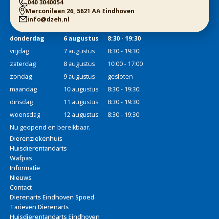
040 3040054
Marconilaan 26, 5621 AA Eindhoven
info@dzeh.nl
donderdag
6 augustus
8:30 - 19:30
vrijdag
7 augustus
8:30 - 19:30
zaterdag
8 augustus
10:00 - 17:00
zondag
9 augustus
gesloten
maandag
10 augustus
8:30 - 19:30
dinsdag
11 augustus
8:30 - 19:30
woensdag
12 augustus
8:30 - 19:30
Nu geopend en bereikbaar.
Dierenziekenhuis
Huisdierentandarts
Wafpas
Informatie
Nieuws
Contact
Dierenarts Eindhoven Spoed
Tarieven Dierenarts
Huisdierentandarts Eindhoven