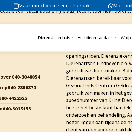
Wij komen
Maak direct online een afspraak
Marconi
oosje voor vaccinaties en (helaas) recent voor haar ooronts
geholpen! Ons Coosje staat al te trekken bij de krui
Spoedgev
Dierenziekenhuis
Huisdierentandarts
Wafp
Is er iets mis met jouw huisdi
Via ons vaste telefoonnummer 
openingstijden. Dierenzieken
Dierenartsen Eindhoven e.o. w
gebruik van kunt maken. Buite
hoven
040-3040054
Dierenartsen bereikbaar voor
Gezondheids Centrum Geldrop 
rop
040-2800370
gebruik van maken in het geva
900-4455555
spoednummer van Kring Diere
hoe je het beste kunt handele
en
040-3035153
onderzoek en behandeling. Aa
hoger liggen dan tijdens de n
cliënt van een andere praktijk