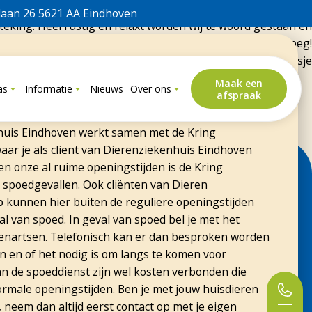
 elk jaar met ons konijn voor de jaarlijkse APK en vaccinatie.
laan 26 5621 AA Eindhoven
teking. Heel rustig en relaxt worden wij te woord gestaan en
sing als ze weet dat we daar heengaan. Dat zegt toch genoeg!
Gr. Klaartje & Beagle Coosje
al?
Maak een
as
Informatie
Nieuws
Over ons
afspraak
er en heb je direct een dierenarts nodig? Geen zorgen.
hoor je altijd waar je terecht kunt. Ook buiten
huis Eindhoven werkt samen met de Kring
aar je als cliënt van Dierenziekenhuis Eindhoven
n onze al ruime openingstijden is de Kring
 spoedgevallen. Ook cliënten van Dieren
kunnen hier buiten de reguliere openingstijden
l van spoed. In geval van spoed bel je met het
nartsen. Telefonisch kan er dan besproken worden
n en of het nodig is om langs te komen voor
n de spoeddienst zijn wel kosten verbonden die
ormale openingstijden. Ben je met jouw huisdieren
, neem dan altijd eerst contact op met je eigen