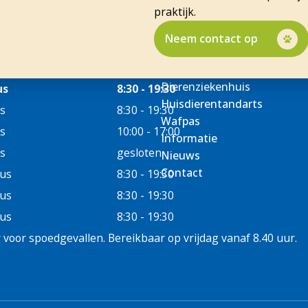
praktijk.
Neem contact op
Dierenziekenhuis
us
8:30 - 19:30
Huisdierentandarts
s
8:30 - 19:30
Wafpas
s
10:00 - 17:00
Informatie
s
gesloten
Nieuws
Contact
us
8:30 - 19:30
us
8:30 - 19:30
us
8:30 - 19:30
voor spoedgevallen. Bereikbaar op vrijdag vanaf 8.40 uur.