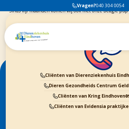
Vragen?
040 304 0054
Sinds vijf maanden komen wij ook met onze Beagle pup C
Cliënten van Dierenziekenhuis Eind
Dieren Gezondheids Centrum Geld
Cliënten van Kring Eindhoven
0
Cliënten van Evidensia praktijk