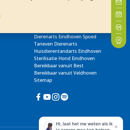
Dierenarts Eindhoven Spoed
Tarieven Dierenarts
Huisdierentandarts Eindhoven
Sterilisatie Hond Eindhoven
Bereikbaar vanuit Best
Bereikbaar vanuit Veldhoven
Sitemap
Hi, laat het me weten als ik
je ergens mee kan helpen.