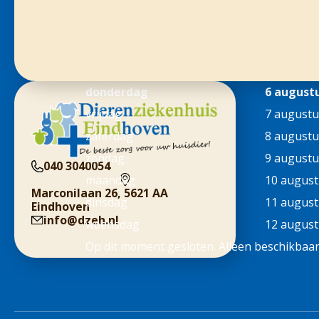
donderdag
6 august
vrijdag
7 augustu
zaterdag
8 augustu
zondag
9 augustu
040 3040054
maandag
10 august
Marconilaan 26, 5621 AA
dinsdag
11 august
Eindhoven
info@dzeh.nl
woensdag
12 august
Op dit moment gesloten. Alleen beschikbaar 