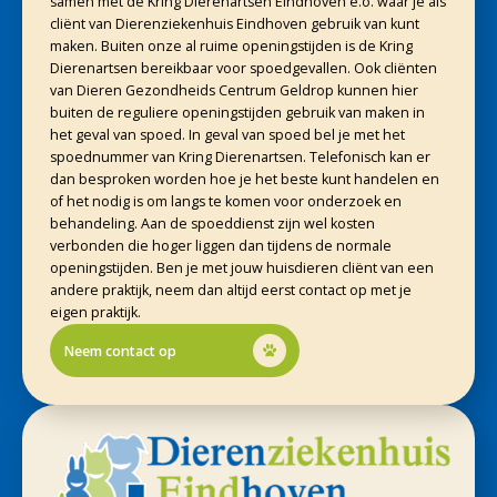
samen met de Kring Dierenartsen Eindhoven e.o. waar je als
cliënt van Dierenziekenhuis Eindhoven gebruik van kunt
maken. Buiten onze al ruime openingstijden is de Kring
Dierenartsen bereikbaar voor spoedgevallen. Ook cliënten
van Dieren Gezondheids Centrum Geldrop kunnen hier
buiten de reguliere openingstijden gebruik van maken in
het geval van spoed. In geval van spoed bel je met het
spoednummer van Kring Dierenartsen. Telefonisch kan er
dan besproken worden hoe je het beste kunt handelen en
of het nodig is om langs te komen voor onderzoek en
behandeling. Aan de spoeddienst zijn wel kosten
verbonden die hoger liggen dan tijdens de normale
openingstijden. Ben je met jouw huisdieren cliënt van een
andere praktijk, neem dan altijd eerst contact op met je
eigen praktijk.
Neem contact op