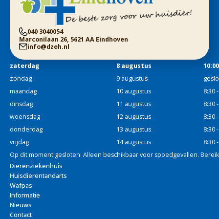
040 3040054
Marconilaan 26, 5621 AA Eindhoven
info@dzeh.nl
zaterdag
8 augustus
10:00
zondag
9 augustus
gesl
maandag
10 augustus
8:30 
dinsdag
11 augustus
8:30 
woensdag
12 augustus
8:30 
donderdag
13 augustus
8:30 
vrijdag
14 augustus
8:30 
Op dit moment gesloten. Alleen beschikbaar voor spoedgevallen. Berei
Dierenziekenhuis
Huisdierentandarts
Wafpas
Informatie
Nieuws
Contact