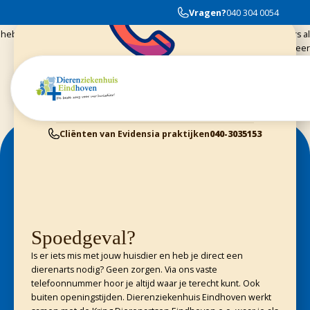
Vandaag met mijn fretje max langs geweest. Wanneer je ook komt en met
Vragen?
040 304 0054
welk dier je ook komt. Iedereen is zo ontzettend lief en meelevend. En
hebben altijd tijd genoeg voor jou en je huisdier. En zoals iemand anders al
aangaf. Je bent geen nummer. Super bedankt weer
Cliënten van Dierenziekenhuis Eindhoven
040-3040054
Dieren Gezondheids Centrum Geldrop
040-2800370
Cliënten van Kring Eindhoven
0900-4455555
Cliënten van Evidensia praktijken
040-3035153
Spoedgeval?
Is er iets mis met jouw huisdier en heb je direct een
dierenarts nodig? Geen zorgen. Via ons vaste
telefoonnummer hoor je altijd waar je terecht kunt. Ook
buiten openingstijden. Dierenziekenhuis Eindhoven werkt