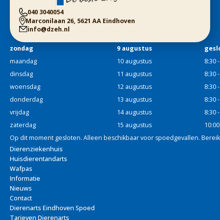
040 3040054
Marconilaan 26, 5621 AA Eindhoven
info@dzeh.nl
zondag
9 augustus
gesl
maandag
10 augustus
8:30 
dinsdag
11 augustus
8:30 
woensdag
12 augustus
8:30 
donderdag
13 augustus
8:30 
vrijdag
14 augustus
8:30 
zaterdag
15 augustus
10:00
Op dit moment gesloten. Alleen beschikbaar voor spoedgevallen. Berei
Dierenziekenhuis
Huisdierentandarts
Wafpas
Informatie
Nieuws
Contact
Dierenarts Eindhoven Spoed
Tarieven Dierenarts