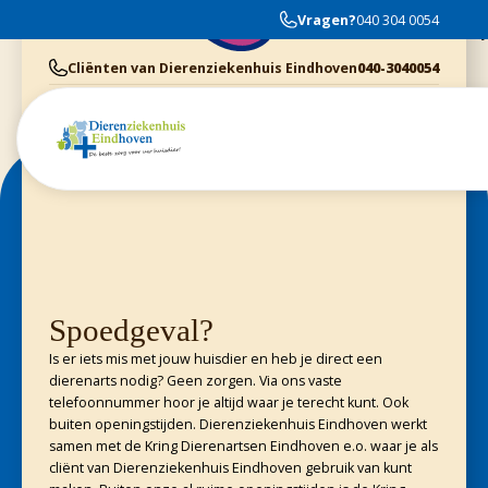
The staff and vets took well care of my cat when I lived in Eindhoven
Vragen?
040 304 0054
They are super patient and friendly
Cliënten van Dierenziekenhuis Eindhoven
040-3040054
Dieren Gezondheids Centrum Geldrop
040-2800370
Cliënten van Kring Eindhoven
0900-4455555
Cliënten van Evidensia praktijken
040-3035153
Spoedgeval?
Is er iets mis met jouw huisdier en heb je direct een
dierenarts nodig? Geen zorgen. Via ons vaste
telefoonnummer hoor je altijd waar je terecht kunt. Ook
buiten openingstijden. Dierenziekenhuis Eindhoven werkt
samen met de Kring Dierenartsen Eindhoven e.o. waar je als
cliënt van Dierenziekenhuis Eindhoven gebruik van kunt