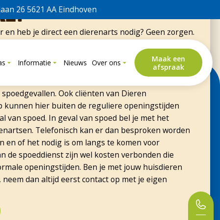
Vriendelijke en competente dienstverlening.
al?
laan 26 5621 AA Eindhoven
er en heb je direct een dierenarts nodig? Geen zorgen.
hoor je altijd waar je terecht kunt. Ook buiten
huis Eindhoven werkt samen met de Kring
Maak een
as
Informatie
Nieuws
Over ons
afspraak
aar je als cliënt van Dierenziekenhuis Eindhoven
n onze al ruime openingstijden is de Kring
 spoedgevallen. Ook cliënten van Dieren
kunnen hier buiten de reguliere openingstijden
l van spoed. In geval van spoed bel je met het
nartsen. Telefonisch kan er dan besproken worden
n en of het nodig is om langs te komen voor
n de spoeddienst zijn wel kosten verbonden die
ormale openingstijden. Ben je met jouw huisdieren
, neem dan altijd eerst contact op met je eigen