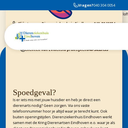
Vriendelijk, konijnkundig en altijd bereid om goed advies te geven. Ik kom
Vragen?
040 304 0054
nu ruim 4 jaar bij het Dierenziekenhuis met onze konijnen...niets anders
dan lof!
Cliënten van Dierenziekenhuis Eindhoven
040-3040054
Dieren Gezondheids Centrum Geldrop
040-2800370
Cliënten van Kring Eindhoven
0900-4455555
Cliënten van Evidensia praktijken
040-3035153
Spoedgeval?
Is er iets mis met jouw huisdier en heb je direct een
dierenarts nodig? Geen zorgen. Via ons vaste
telefoonnummer hoor je altijd waar je terecht kunt. Ook
buiten openingstijden. Dierenziekenhuis Eindhoven werkt
samen met de Kring Dierenartsen Eindhoven e.o. waar je als