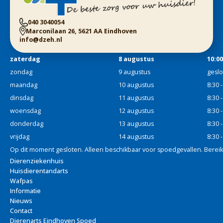
040 3040054
Marconilaan 26, 5621 AA Eindhoven
info@dzeh.nl
zaterdag
8 augustus
10:00
zondag
9 augustus
gesl
maandag
10 augustus
8:30 
dinsdag
11 augustus
8:30 
woensdag
12 augustus
8:30 
donderdag
13 augustus
8:30 
vrijdag
14 augustus
8:30 
Op dit moment gesloten. Alleen beschikbaar voor spoedgevallen. Berei
Dierenziekenhuis
Huisdierentandarts
Wafpas
Informatie
Nieuws
Contact
Dierenarts Eindhoven Spoed