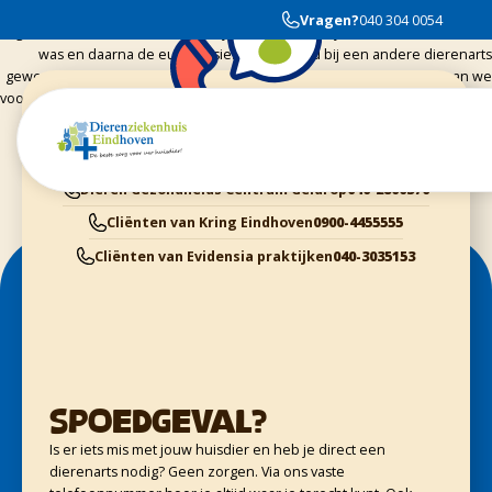
Wij zijn afgelopen zaterdag met een doodziek ratje bij dit dierenziekenhuis
Vragen?
040 304 0054
geweest, en er werd veel tijd vrijgemaakt om te kijken wat er aan de hand
was en daarna de euthanasie. We zijn altijd bij een andere dierenarts
geweest maar omdat ze hier erg veel verstand hebben van ratten gaan we
voortaan naar deze dierenartsen. Ze gaan zo zorgzaam om met dieren dus
voor ons vijf sterren
Cliënten van Dierenziekenhuis Eindhoven
040-3040054
Dieren Gezondheids Centrum Geldrop
040-2800370
Cliënten van Kring Eindhoven
0900-4455555
Cliënten van Evidensia praktijken
040-3035153
Spoedgeval?
Is er iets mis met jouw huisdier en heb je direct een
dierenarts nodig? Geen zorgen. Via ons vaste