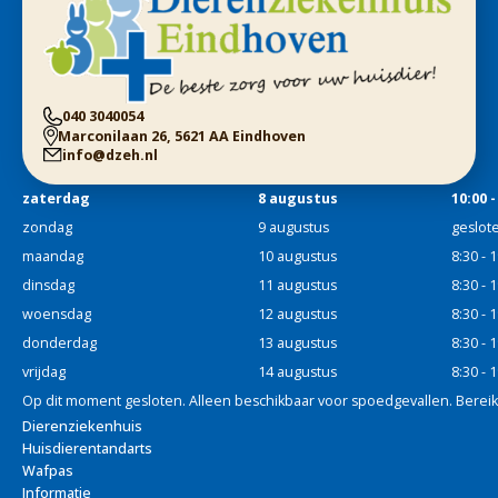
040 3040054
Marconilaan 26, 5621 AA Eindhoven
info@dzeh.nl
zaterdag
8 augustus
10:00 -
zondag
9 augustus
geslot
maandag
10 augustus
8:30 - 
dinsdag
11 augustus
8:30 - 
woensdag
12 augustus
8:30 - 
donderdag
13 augustus
8:30 - 
vrijdag
14 augustus
8:30 - 
Op dit moment gesloten. Alleen beschikbaar voor spoedgevallen. Bereik
Dierenziekenhuis
Huisdierentandarts
Wafpas
Informatie