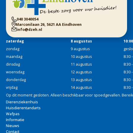
040 3040054
Marconilaan 26, 5621 AA Eindhoven
info@dzeh.nl
zaterdag
8 augustus
10:00
zondag
9 augustus
gesl
maandag
10 augustus
8:30 
dinsdag
11 augustus
8:30 
woensdag
12 augustus
8:30 
donderdag
13 augustus
8:30 
vrijdag
14 augustus
8:30 
Op dit moment gesloten. Alleen beschikbaar voor spoedgevallen. Berei
Dierenziekenhuis
Huisdierentandarts
Wafpas
Informatie
Nieuws
Contact