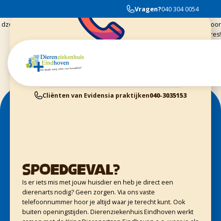
Wij zijn vaste klant, omdat onze hond nogal wat (orthopedische) problemen
Vragen?
040 304 0054
heeft gehad. Ondanks dat het natuurlijk nooit leuk is gaan wij graag naar
dzeh. Er wordt met alle rust en respect omgegaan met dier en baasje, door
de dierenartsen, assistenten en stagiaires!
Cliënten van Dierenziekenhuis Eindhoven
040-3040054
Dieren Gezondheids Centrum Geldrop
040-2800370
Cliënten van Kring Eindhoven
0900-4455555
Cliënten van Evidensia praktijken
040-3035153
Spoedgeval?
Is er iets mis met jouw huisdier en heb je direct een
dierenarts nodig? Geen zorgen. Via ons vaste
telefoonnummer hoor je altijd waar je terecht kunt. Ook
buiten openingstijden. Dierenziekenhuis Eindhoven werkt