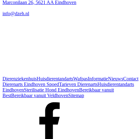
Marconilaan 26, 5621 AA Eindhoven
info@dzeh.nl
donderdag
6 augustus
8:30 - 19:30
vrijdag
7 augustus
8:30 - 19:30
zaterdag
8 augustus
10:00 - 17:00
zondag
9 augustus
gesloten
maandag
10 augustus
8:30 - 19:30
dinsdag
11 augustus
8:30 - 19:30
woensdag
12 augustus
8:30 - 19:30
Nu geopend, maar alleen beschikbaar voor spoedgevallen. Bereikbaar
Dierenziekenhuis
Huisdierentandarts
Wafpas
Informatie
Nieuws
Contact
Dierenarts Eindhoven Spoed
Tarieven Dierenarts
Huisdierentandarts
Eindhoven
Sterilisatie Hond Eindhoven
Bereikbaar vanuit
Best
Bereikbaar vanuit Veldhoven
Sitemap