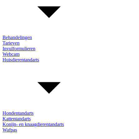
Behandelingen
Tarieven
Invulformulieren
Webcam
Huisdierentandarts
Hondentandarts
Kattentandarts
Konijn- en knaagdierentandarts
Wafpas