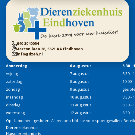
040 3040054
Marconilaan 26, 5621 AA Eindhoven
info@dzeh.nl
donderdag
6 augustus
8:30 - 
vrijdag
7 augustus
8:30 - 
zaterdag
8 augustus
10:00 -
zondag
9 augustus
geslot
maandag
10 augustus
8:30 - 
dinsdag
11 augustus
8:30 - 
woensdag
12 augustus
8:30 - 
Op dit moment gesloten. Alleen beschikbaar voor spoedgevallen. Bereikb
Dierenziekenhuis
Huisdierentandarts