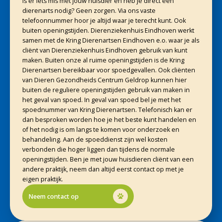
Is er iets mis met jouw huisdier en heb je direct een
dierenarts nodig? Geen zorgen. Via ons vaste
telefoonnummer hoor je altijd waar je terecht kunt. Ook
buiten openingstijden. Dierenziekenhuis Eindhoven werkt
samen met de Kring Dierenartsen Eindhoven e.o. waar je als
cliënt van Dierenziekenhuis Eindhoven gebruik van kunt
maken. Buiten onze al ruime openingstijden is de Kring
Dierenartsen bereikbaar voor spoedgevallen. Ook cliënten
van Dieren Gezondheids Centrum Geldrop kunnen hier
buiten de reguliere openingstijden gebruik van maken in
het geval van spoed. In geval van spoed bel je met het
spoednummer van Kring Dierenartsen. Telefonisch kan er
dan besproken worden hoe je het beste kunt handelen en
of het nodig is om langs te komen voor onderzoek en
behandeling. Aan de spoeddienst zijn wel kosten
verbonden die hoger liggen dan tijdens de normale
openingstijden. Ben je met jouw huisdieren cliënt van een
andere praktijk, neem dan altijd eerst contact op met je
eigen praktijk.
Neem contact op