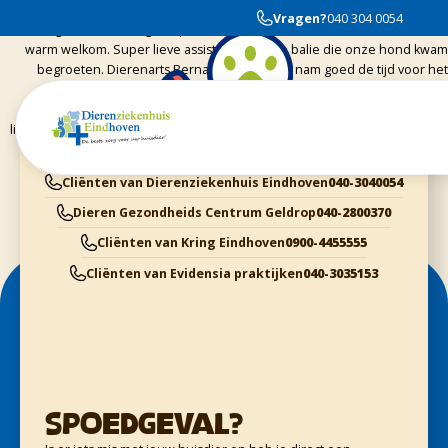
Hier geweest voor een second opinion. Wat een verademing na
Vragen?
040 304 0054
voorgaande ervaringen op meerdere plekken. Vanaf binnenkomst een
warm welkom. Super lieve assistente aan de balie die onze hond kwam
begroeten. Dierenarts Bernard Valkenburg nam goed de tijd voor het
verhaal, dossier, onderzoek en ruim ook voor uitleg, voorlichting en
geruststelling. Je ziet dat deze mensen hun werk serieus nemen en echt
liefde voor de dieren hebben, maar ook jou als eigenaar zien staan met al
je zorgen. Toppers!
Cliënten van Dierenziekenhuis Eindhoven
040-3040054
Dieren Gezondheids Centrum Geldrop
040-2800370
Cliënten van Kring Eindhoven
0900-4455555
Cliënten van Evidensia praktijken
040-3035153
Spoedgeval?