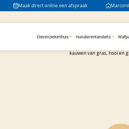
Maak direct online een afspraak
Marconi
n knaagdier
Dierenziekenhuis
Huisdierentandarts
Wafp
an dat van honden en katten. Bij konijnen, cavia’s en chinchi
kauwen van gras, hooi en gro