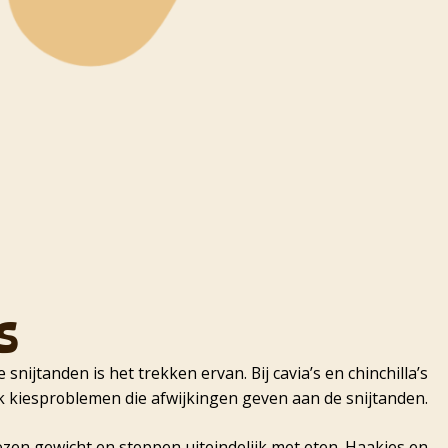
s
ijtanden is het trekken ervan. Bij cavia’s en chinchilla’s
k kiesproblemen die afwijkingen geven aan de snijtanden.
iezen gewicht en stoppen uiteindelijk met eten. Haakjes en