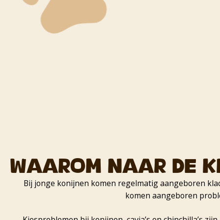
Waarom naar de k
Bij jonge konijnen komen regelmatig aangeboren klacht
komen aangeboren problem
Kiesproblemen bij konijnen, cavia’s en chinchilla’s zi