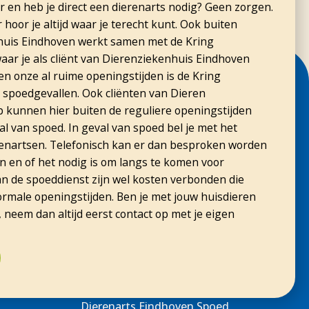
er en heb je direct een dierenarts nodig? Geen zorgen.
hoor je altijd waar je terecht kunt. Ook buiten
huis Eindhoven werkt samen met de Kring
zat. omdat Nikkie en Ollie altijd samen zijn mocht
aar je als cliënt van Dierenziekenhuis Eindhoven
n onze al ruime openingstijden is de Kring
 spoedgevallen. Ook cliënten van Dieren
kunnen hier buiten de reguliere openingstijden
l van spoed. In geval van spoed bel je met het
nartsen. Telefonisch kan er dan besproken worden
n en of het nodig is om langs te komen voor
n de spoeddienst zijn wel kosten verbonden die
ormale openingstijden. Ben je met jouw huisdieren
, neem dan altijd eerst contact op met je eigen
zeer tevreden klant! Eline heeft me goed voorgelicht
 alles duidelijk uit te leggen en er zeker van te
Dierenarts Eindhoven Spoed