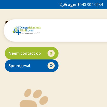
Vragen?
040 304 0054
Konijnen- e
Het gebit van konijnen en knaagdieren is heel anders d
Neem contact op
Spoedgeval