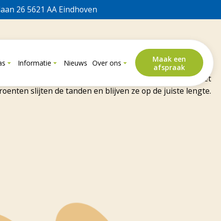
laan 26 5621 AA Eindhoven
entandarts
Maak een
as
Informatie
Nieuws
Over ons
afspraak
lla’s groeien de snijtanden en kiezen altijd door. Door het
enten slijten de tanden en blijven ze op de juiste lengte.