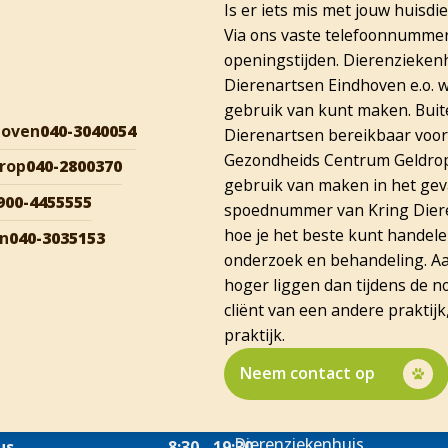
Is er iets mis met jouw huisdi
Via ons vaste telefoonnummer 
erg) naar de dierenarts geweest.
openingstijden. Dierenzieken
eratie hebben ze ook nog een kies verwijderd die helemaal los 
Dierenartsen Eindhoven e.o. w
m van de operatiekamer.
gebruik van kunt maken. Buite
ren omgaan.
hoven
040-3040054
Dierenartsen bereikbaar voor
en zo te zien heeft hij nergens last van.
Gezondheids Centrum Geldrop 
rop
040-2800370
gebruik van maken in het geva
900-4455555
spoednummer van Kring Diere
hoe je het beste kunt handele
en
040-3035153
onderzoek en behandeling. Aa
hoger liggen dan tijdens de n
cliënt van een andere praktijk
praktijk.
Neem contact op
 Erg vriendelijk, goed en geduldig geholpen door Eline! Een 
Ze heeft echt de tijd voor mij en mijn twee katten genomen om
enorm. Ik ben al vaker geweest en altijd enorm tevreden!
Dierenziekenhuis
us
8:30 - 19:30