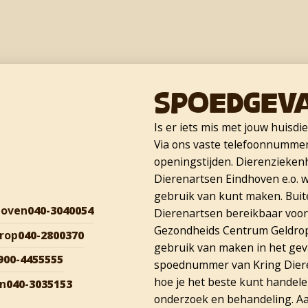
Spoedgev
Is er iets mis met jouw huisdi
Via ons vaste telefoonnummer 
openingstijden. Dierenzieken
Dierenartsen Eindhoven e.o. w
gebruik van kunt maken. Buite
hoven
040-3040054
Dierenartsen bereikbaar voor
Gezondheids Centrum Geldrop 
rop
040-2800370
gebruik van maken in het geva
900-4455555
spoednummer van Kring Diere
hoe je het beste kunt handele
en
040-3035153
onderzoek en behandeling. Aa