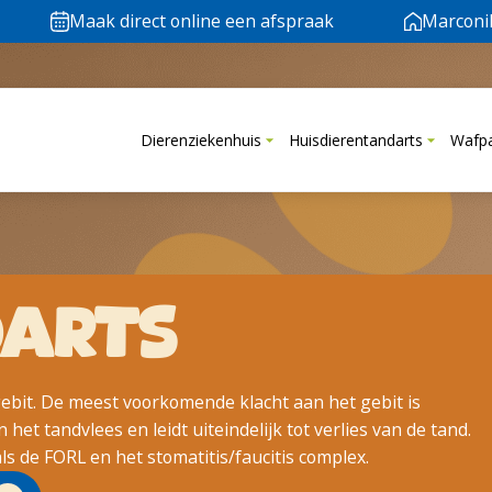
Maak direct online een afspraak
Marconi
Dierenziekenhuis
Huisdierentandarts
Wafp
ARTS
gebit. De meest voorkomende klacht aan het gebit is
et tandvlees en leidt uiteindelijk tot verlies van de tand.
s de FORL en het stomatitis/faucitis complex.