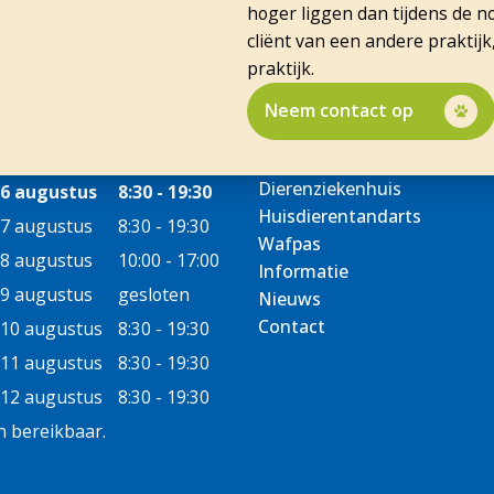
hoger liggen dan tijdens de n
cliënt van een andere praktijk
praktijk.
Neem contact op
Dierenziekenhuis
6 augustus
8:30 - 19:30
Huisdierentandarts
7 augustus
8:30 - 19:30
Wafpas
8 augustus
10:00 - 17:00
Informatie
9 augustus
gesloten
Nieuws
Contact
10 augustus
8:30 - 19:30
11 augustus
8:30 - 19:30
12 augustus
8:30 - 19:30
 bereikbaar.