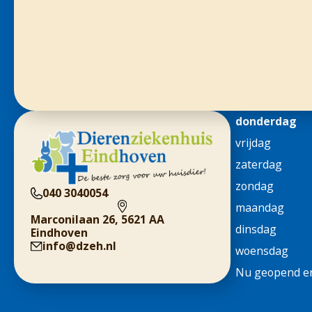
donderdag
vrijdag
zaterdag
zondag
040 3040054
maandag
Marconilaan 26, 5621 AA
dinsdag
Eindhoven
info@dzeh.nl
woensdag
Nu geopend en