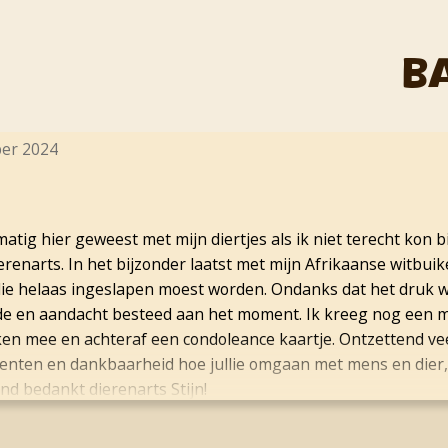
B
 Hellings
 2024
g hier geweest met mijn diertjes als ik niet terecht kon bij m
arts. In het bijzonder laatst met mijn Afrikaanse witbuikege
 helaas ingeslapen moest worden. Ondanks dat het druk was
 en aandacht besteed aan het moment. Ik kreeg nog een mooi
ee en achteraf een condoleance kaartje. Ontzettend veel
n en dankbaarheid hoe jullie omgaan met mens en dier,
bedankt dierenarts Stijn!