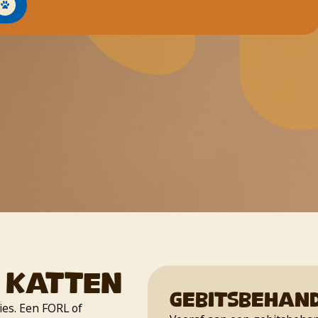
 katten
Gebitsbehan
ies. Een FORL of