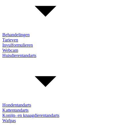
Behandelingen
Tarieven
Invulformulieren
Webcam
Huisdierentandarts
Hondentandarts
Kattentandarts
Konijn- en knaagdierentandarts
Wafpas