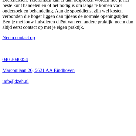
beste kunt handelen en of het nodig is om langs te komen voor
onderzoek en behandeling. Aan de spoeddienst zijn wel kosten
verbonden die hoger liggen dan tijdens de normale openingstijden.
Ben je met jouw huisdieren cliënt van een andere praktijk, neem dan
altijd eerst contact op met je eigen praktijk.
Neem contact op
040 3040054
Marconilaan 26, 5621 AA Eindhoven
info@dzeh.nl
donderdag
6 augustus
8:30
vrijdag
7 augustus
8:30
zaterdag
8 augustus
10:0
zondag
9 augustus
gesl
maandag
10 augustus
8:30
dinsdag
11 augustus
8:30
woensdag
12 augustus
8:30