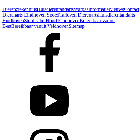
Op dit moment gesloten. Alleen beschikbaar voor spoedgevallen. Ber
Dierenziekenhuis
Huisdierentandarts
Wafpas
Informatie
Nieuws
Contact
Dierenarts Eindhoven Spoed
Tarieven Dierenarts
Huisdierentandarts
Eindhoven
Sterilisatie Hond Eindhoven
Bereikbaar vanuit
Best
Bereikbaar vanuit Veldhoven
Sitemap