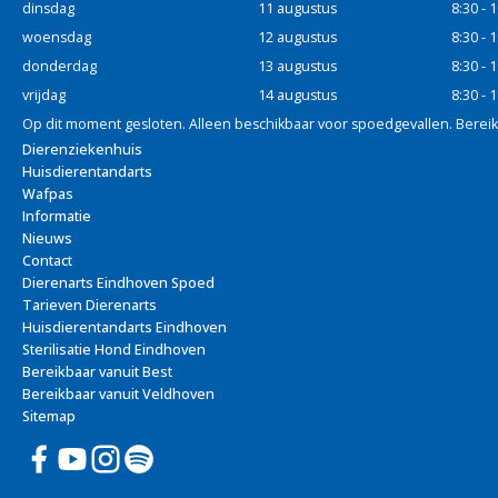
dinsdag
11 augustus
8:30 - 
woensdag
12 augustus
8:30 - 
donderdag
13 augustus
8:30 - 
vrijdag
14 augustus
8:30 - 
Op dit moment gesloten. Alleen beschikbaar voor spoedgevallen. Bereik
Dierenziekenhuis
Huisdierentandarts
Wafpas
Informatie
Nieuws
Contact
Dierenarts Eindhoven Spoed
Tarieven Dierenarts
Huisdierentandarts Eindhoven
Sterilisatie Hond Eindhoven
Bereikbaar vanuit Best
Bereikbaar vanuit Veldhoven
Sitemap