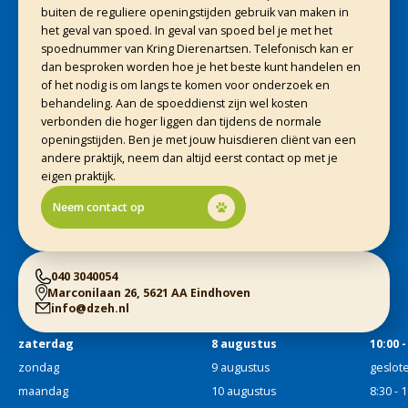
buiten de reguliere openingstijden gebruik van maken in
het geval van spoed. In geval van spoed bel je met het
spoednummer van Kring Dierenartsen. Telefonisch kan er
dan besproken worden hoe je het beste kunt handelen en
of het nodig is om langs te komen voor onderzoek en
behandeling. Aan de spoeddienst zijn wel kosten
verbonden die hoger liggen dan tijdens de normale
openingstijden. Ben je met jouw huisdieren cliënt van een
andere praktijk, neem dan altijd eerst contact op met je
eigen praktijk.
Neem contact op
040 3040054
Marconilaan 26, 5621 AA Eindhoven
info@dzeh.nl
zaterdag
8 augustus
10:00 -
zondag
9 augustus
geslot
maandag
10 augustus
8:30 - 