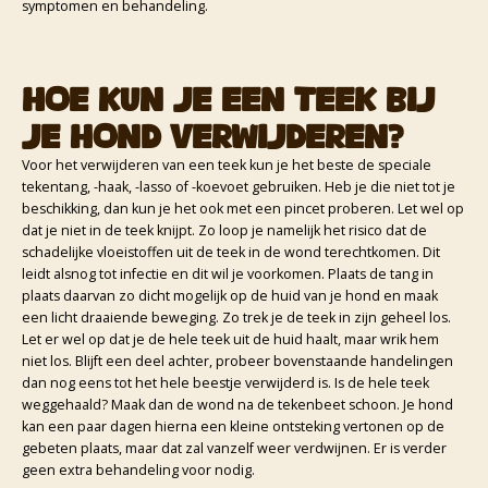
symptomen en behandeling.
Hoe kun je een teek bij
je hond verwijderen?
Voor het verwijderen van een teek kun je het beste de speciale
tekentang, -haak, -lasso of -koevoet gebruiken. Heb je die niet tot je
beschikking, dan kun je het ook met een pincet proberen. Let wel op
dat je niet in de teek knijpt. Zo loop je namelijk het risico dat de
schadelijke vloeistoffen uit de teek in de wond terechtkomen. Dit
leidt alsnog tot infectie en dit wil je voorkomen. Plaats de tang in
plaats daarvan zo dicht mogelijk op de huid van je hond en maak
een licht draaiende beweging. Zo trek je de teek in zijn geheel los.
Let er wel op dat je de hele teek uit de huid haalt, maar wrik hem
niet los. Blijft een deel achter, probeer bovenstaande handelingen
dan nog eens tot het hele beestje verwijderd is. Is de hele teek
weggehaald? Maak dan de wond na de tekenbeet schoon. Je hond
kan een paar dagen hierna een kleine ontsteking vertonen op de
gebeten plaats, maar dat zal vanzelf weer verdwijnen. Er is verder
geen extra behandeling voor nodig.