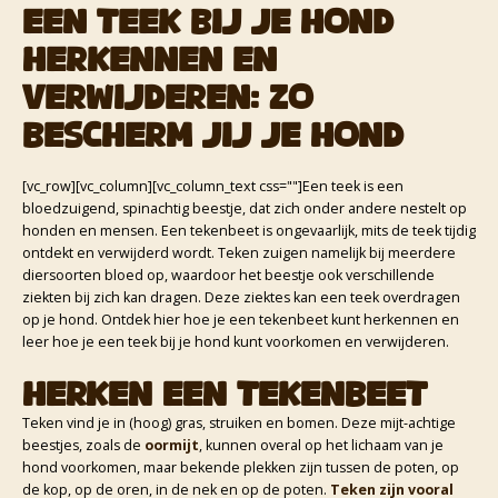
EEN TEEK BIJ JE HOND
HERKENNEN EN
VERWIJDEREN: ZO
BESCHERM JIJ JE HOND
[vc_row][vc_column][vc_column_text css=""]Een teek is een
bloedzuigend, spinachtig beestje, dat zich onder andere nestelt op
honden en mensen. Een tekenbeet is ongevaarlijk, mits de teek tijdig
ontdekt en verwijderd wordt. Teken zuigen namelijk bij meerdere
diersoorten bloed op, waardoor het beestje ook verschillende
ziekten bij zich kan dragen. Deze ziektes kan een teek overdragen
op je hond. Ontdek hier hoe je een tekenbeet kunt herkennen en
leer hoe je een teek bij je hond kunt voorkomen en verwijderen.
Herken een tekenbeet
Teken vind je in (hoog) gras, struiken en bomen. Deze mijt-achtige
beestjes, zoals de
oormijt
, kunnen overal op het lichaam van je
hond voorkomen, maar bekende plekken zijn tussen de poten, op
de kop, op de oren, in de nek en op de poten.
Teken zijn vooral