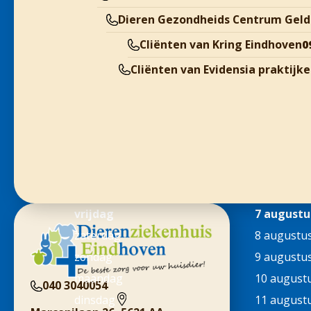
Dieren Gezondheids Centrum Geld
Cliënten van Kring Eindhoven
0
Cliënten van Evidensia praktijk
vrijdag
7 augustu
zaterdag
8 augustu
zondag
9 augustu
maandag
10 august
040 3040054
dinsdag
11 august