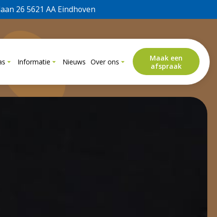
laan 26 5621 AA Eindhoven
Maak een
as
Informatie
Nieuws
Over ons
afspraak