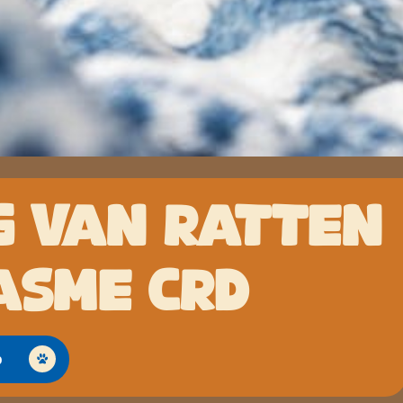
G VAN RATTEN
ASME CRD
p