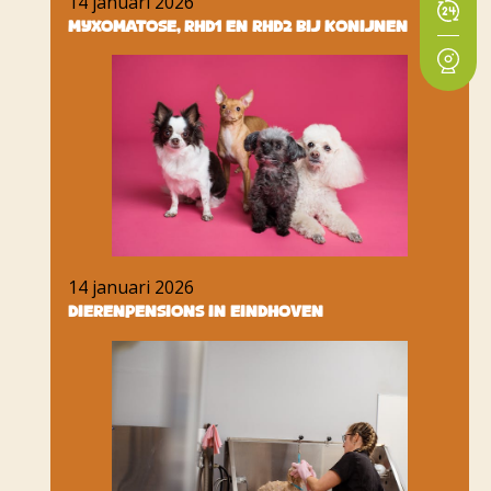
14 januari 2026
Myxomatose, RHD1 en RHD2 bij konijnen
14 januari 2026
Dierenpensions in Eindhoven