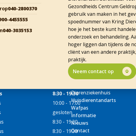
Gezondheids Centrum Geldrop 
rop
040-2800370
gebruik van maken in het geva
900-4455555
spoednummer van Kring Diere
hoe je het beste kunt handele
en
040-3035153
onderzoek en behandeling. Aa
hoger liggen dan tijdens de n
cliënt van een andere praktijk
praktijk.
Neem contact op
Dierenziekenhuis
s
8:30 - 19:30
Huisdierentandarts
s
10:00 - 17:00
Wafpas
s
gesloten
Informatie
us
8:30 - 19:30
Nieuws
Contact
us
8:30 - 19:30