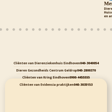
Meryl Foreman
Dierenarts Dierenziekenhuis Eindhoven en
Huisdierentandarts voor honden, katten, rept
en amfibieën
Cliënten van Dierenziekenhuis Eindhoven
040-3040054
Dieren Gezondheids Centrum Geldrop
040-2800370
Cliënten van Kring Eindhoven
0900-4455555
Cliënten van Evidensia praktijken
040-3035153