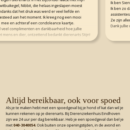
Ik ben Sientje
buikegel, Nibbit, die helaas ingeslapen moest
Ik ben zo dank
s dat het druk was werd er veel liefde en
assistentes tot 
eed aan het moment. Ik kreeg nog een mooi
Ze zijn allema
 en achteraf een condoleance kaartje.
Dank jullie wel
el complimenten en dankbaarheid hoe jullie
s en dier, ontzettend bedankt dierenarts Stijn!
Altijd bereikbaar, ook voor spoed
Als je te maken hebt met een spoedgeval bij je hond of kat dan wil je
kunnen rekenen op je dierenarts. Bij Dierenziekenhuis Eindhoven
zijn we 24 uur per dag bereikbaar. Heb je een spoedgeval dan bel je
met
040-3040054
. Ook buiten onze openingstijden, in de avond en