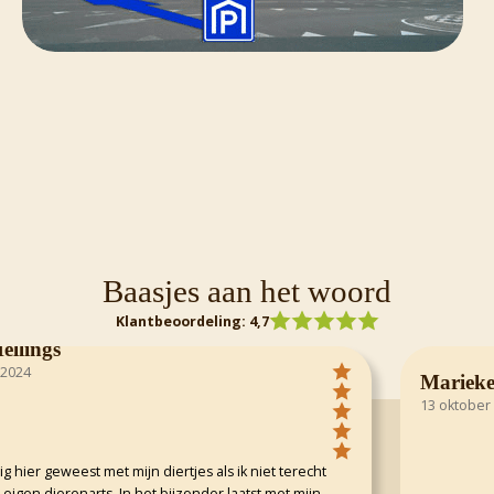
Baasjes aan het woord
Klantbeoordeling: 4,7
lings
4
Marieke v
13 oktober 202
ier geweest met mijn diertjes als ik niet terecht
gen dierenarts. In het bijzonder laatst met mijn