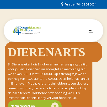
Vragen?
040 304 0054
DIERENARTS
Bij Dierenziekenhuis Eindhoven nemen we graag de tijd
voor jou en je dier. Van maandag tot en met vrijdag zijn
we er van 8.30 uur tot 19.30 uur. Op zaterdag zijn we er
ook nog van 10.00 uur tot 17.00 uur. Dat is helemaal uniek
in Eindhoven. Mocht je iets nodig hebben tegen vlooien,
teken of wormen, dan kun je tijdens deze tijden ook bij
de balie terecht. Ook hebben we voeding van Hill’s
Prescription Diet en Happy Vet voor hond en kat.
Neem contact op