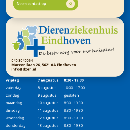
Neem contact op
040 3040054
Marconilaan 26, 5621 AA Eindhoven
info@dzeh.nl
vrijdag
7 augustus
8:30 - 19:30
zaterdag
8 augustus
10:00 - 17:00
zondag
9 augustus
gesloten
maandag
10 augustus
8:30 - 19:30
dinsdag
11 augustus
8:30 - 19:30
woensdag
12 augustus
8:30 - 19:30
donderdag
13 augustus
8:30 - 19:30