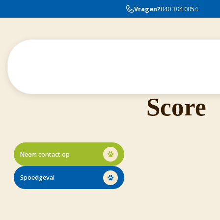
Vragen?
040 304 0054
Diabetic Clinical
Score
Neem contact op
Spoedgeval