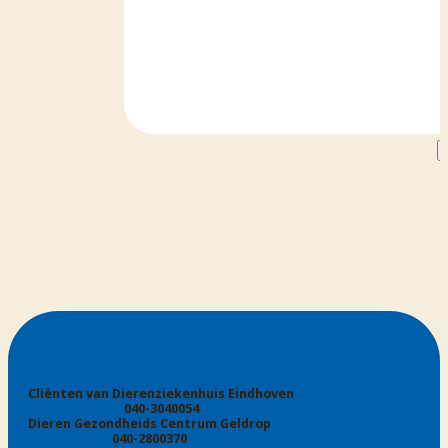
Cliënten van Dierenziekenhuis Eindhoven
040-3040054
Dieren Gezondheids Centrum Geldrop
040-2800370