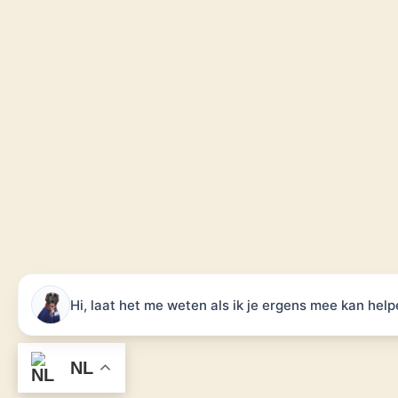
Hi, laat het me weten als ik je ergens mee kan help
NL