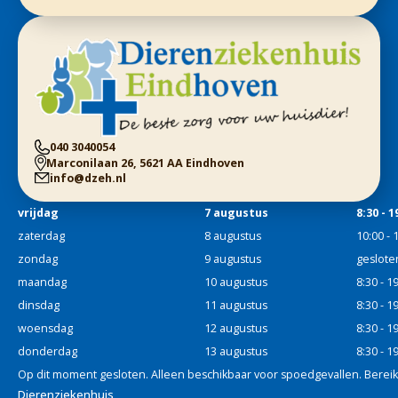
040 3040054
Marconilaan 26, 5621 AA Eindhoven
info@dzeh.nl
vrijdag
7 augustus
8:30 - 1
zaterdag
8 augustus
10:00 - 
zondag
9 augustus
geslote
maandag
10 augustus
8:30 - 1
dinsdag
11 augustus
8:30 - 1
woensdag
12 augustus
8:30 - 1
donderdag
13 augustus
8:30 - 1
Op dit moment gesloten. Alleen beschikbaar voor spoedgevallen. Bereik
Dierenziekenhuis