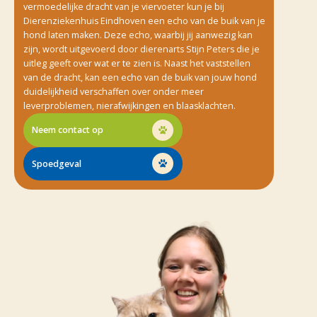
vermoedelijke dracht van je viervoeter kun je bij
Dierenziekenhuis Eindhoven een echo van de buik van je
hond laten maken. Deze echo, waarbij jij aanwezig kan
zijn, wordt uitgevoerd door dierenarts Stijn Peters die je
uitleg geeft over wat er te zien is. Naast het vaststellen
van de dracht, kan een echo van de buik van jouw hond
duidelijkheid verschaffen over onder meer
leverproblemen, nierafwijkingen en blaasklachten.
Neem contact op
Spoedgeval