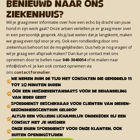
Benieuwd naar ons
ziekenhuis?
Wil je graag meer informatie over hoe een echo bij dracht van jouw
hond in zijn werk gaat? Onze artsen vertellen je er graag meer over
in een persoonlijk gesprek. Als jij laat weten dat je langskomt, maken
we graag even tijd voor je vrij. Ook een rondleiding door ons
ziekenhuis behoort tot de mogelijkheden. Dus heb je nog vragen of
wil je graag een afspraak maken? Dan kun je contact met ons
opnemen door te bellen naar
040-3040054
of te mailen naar
info@dzeh.nl. Je kan ook contact opnemen via
ons
contactformulier
.
We nemen ruim de tijd met consulten die gemiddeld 15
tot 20 minuten duren
Ook een Huisdierentandarts voor de behandeling
van ieder gebit
Spoeddienst beschikbaar voor cliënten van Dieren-
gezondheidscentrum Geldrop
Altijd een volledig lichamelijk onderzoek bij een
consult met je huisdier
Onze eigen spoeddienst voor onze klanten, ook
buiten openingstijden