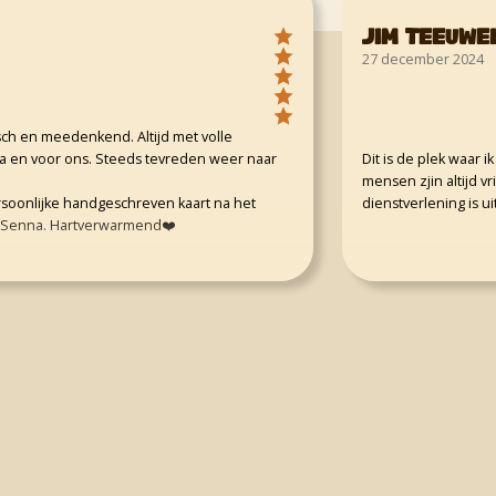
Jim Teeuwen
27 december 2024
meedenkend. Altijd met volle
or ons. Steeds tevreden weer naar
Dit is de plek waar ik steev
mensen zjin altijd vriendel
jke handgeschreven kaart na het
dienstverlening is uitsteke
a. Hartverwarmend❤️