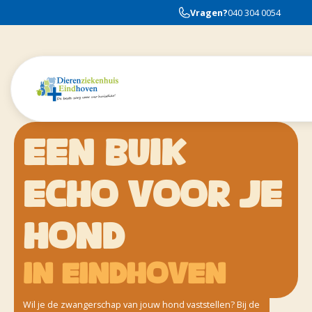
Vragen?
040 304 0054
EEN BUIK
ECHO VOOR JE
HOND
in Eindhoven
Wil je de zwangerschap van jouw hond vaststellen? Bij de