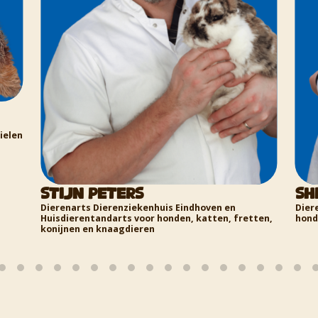
en
Stijn Peters
Shir
Dierenarts Dierenziekenhuis Eindhoven en
Dierenar
Huisdierentandarts voor honden, katten, fretten,
honden, 
konijnen en knaagdieren